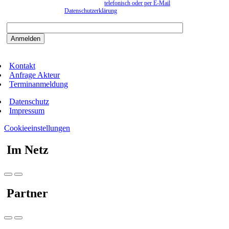
können. Eine Abmeldung kann jederzeit
telefonisch oder per E-Mail
erfolgen. Näheres
entnehmen Sie bitte der
Datenschutzerklärung
.
Bitte beantworten sie die Sicherheitsfrage:
9:3=
Kontakt
Anfrage Akteur
Terminanmeldung
Datenschutz
Impressum
Cookieeinstellungen
Im Netz
Partner