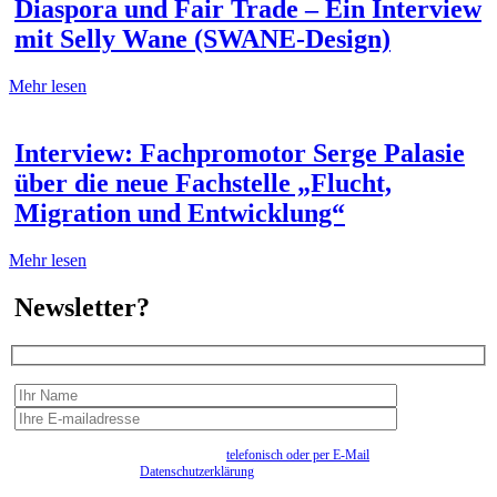
Diaspora und Fair Trade – Ein Interview
mit Selly Wane (SWANE-Design)
Mehr lesen
Interview: Fachpromotor Serge Palasie
über die neue Fachstelle „Flucht,
Migration und Entwicklung“
Mehr lesen
Newsletter?
Wir erfassen Ihre Daten, um Ihnen in unregelmässigen Abständen Information senden zu
können. Eine Abmeldung kann jederzeit
telefonisch oder per E-Mail
erfolgen. Näheres
entnehmen Sie bitte der
Datenschutzerklärung
.
Bitte beantworten sie die Sicherheitsfrage:
9:3=