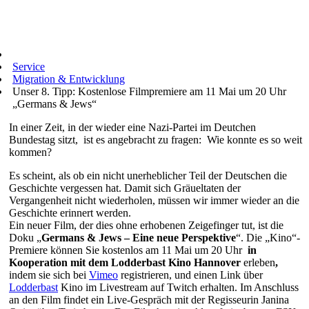
Service
Migration & Entwicklung
Unser 8. Tipp: Kostenlose Filmpremiere am 11 Mai um 20 Uhr
„Germans & Jews“
In einer Zeit, in der wieder eine Nazi-Partei im Deutchen
Bundestag sitzt, ist es angebracht zu fragen: Wie konnte es so weit
kommen?
Es scheint, als ob ein nicht unerheblicher Teil der Deutschen die
Geschichte vergessen hat. Damit sich Gräueltaten der
Vergangenheit nicht wiederholen, müssen wir immer wieder an die
Geschichte erinnert werden.
Ein neuer Film, der dies ohne erhobenen Zeigefinger tut, ist die
Doku „
Germans & Jews – Eine neue Perspektive
“. Die „Kino“-
Premiere können Sie kostenlos am 11 Mai um 20 Uhr
in
Kooperation mit dem Lodderbast Kino Hannover
erleben
,
indem sie sich bei
Vimeo
registrieren, und einen Link über
Lodderbast
Kino im Livestream auf Twitch erhalten. Im Anschluss
an den Film findet ein Live-Gespräch mit der Regisseurin Janina