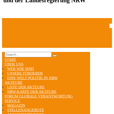
und der Landesregierung NRW
START
ÜBER UNS
WER WIR SIND
UNSERE FÖRDERER
EINE WELT POLITIK IN NRW
AKTEURE
LISTE DER AKTEURE
NRW-KARTE DER AKTEURE
FORUM GLOBALE VERANTWORTUNG
SERVICE
MAGAZIN
STELLENANGEBOTE