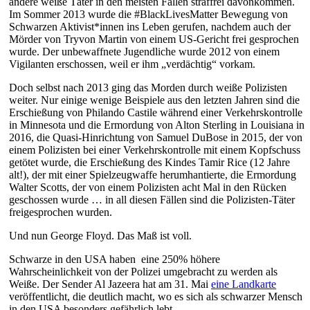
andere weiße Täter in den meisten Fällen straffrei davonkommen.
Im Sommer 2013 wurde die #BlackLivesMatter Bewegung von
Schwarzen Aktivist*innen ins Leben gerufen, nachdem auch der
Mörder von Tryvon Martin von einem US-Gericht frei gesprochen
wurde. Der unbewaffnete Jugendliche wurde 2012 von einem
Vigilanten erschossen, weil er ihm „verdächtig“ vorkam.
Doch selbst nach 2013 ging das Morden durch weiße Polizisten
weiter. Nur einige wenige Beispiele aus den letzten Jahren sind die
Erschießung von Philando Castile während einer Verkehrskontrolle
in Minnesota und die Ermordung von Alton Sterling in Louisiana in
2016, die Quasi-Hinrichtung von Samuel DuBose in 2015, der von
einem Polizisten bei einer Verkehrskontrolle mit einem Kopfschuss
getötet wurde, die Erschießung des Kindes Tamir Rice (12 Jahre
alt!), der mit einer Spielzeugwaffe herumhantierte, die Ermordung
Walter Scotts, der von einem Polizisten acht Mal in den Rücken
geschossen wurde … in all diesen Fällen sind die Polizisten-Täter
freigesprochen wurden.
Und nun George Floyd. Das Maß ist voll.
Schwarze in den USA haben eine 250% höhere
Wahrscheinlichkeit von der Polizei umgebracht zu werden als
Weiße. Der Sender Al Jazeera hat am 31. Mai
eine Landkarte
veröffentlicht, die deutlich macht, wo es sich als schwarzer Mensch
in den USA besonders gefährlich lebt.