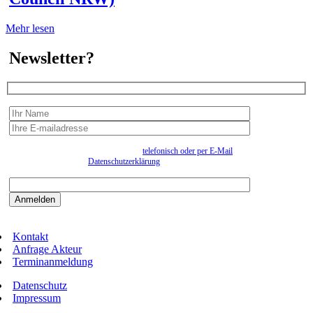
Mehr lesen
Newsletter?
Wir erfassen Ihre Daten, um Ihnen in unregelmässigen Abständen Information senden zu
können. Eine Abmeldung kann jederzeit
telefonisch oder per E-Mail
erfolgen. Näheres
entnehmen Sie bitte der
Datenschutzerklärung
.
Bitte beantworten sie die Sicherheitsfrage:
9:3=
Kontakt
Anfrage Akteur
Terminanmeldung
Datenschutz
Impressum