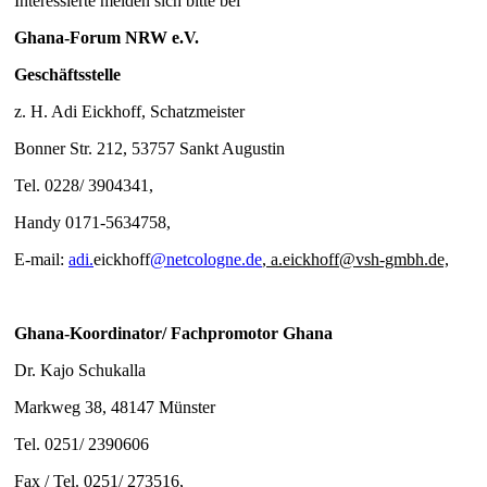
Interessierte melden sich bitte bei
Ghana-Forum NRW e.V.
Geschäftsstelle
z. H. Adi Eickhoff, Schatzmeister
Bonner Str. 212, 53757 Sankt Augustin
Tel. 0228/ 3904341,
Handy 0171-5634758,
E-mail:
adi.
eickhoff
@netcologne.de
, a.eickhoff@vsh-gmbh.de,
Ghana-Koordinator/ Fachpromotor Ghana
Dr. Kajo Schukalla
Markweg 38, 48147 Münster
Tel. 0251/ 2390606
Fax / Tel. 0251/ 273516,