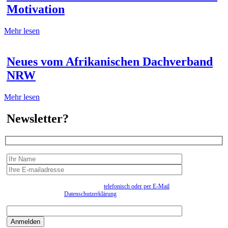
Motivation
Mehr lesen
Neues vom Afrikanischen Dachverband
NRW
Mehr lesen
Newsletter?
Wir erfassen Ihre Daten, um Ihnen in unregelmässigen Abständen Information senden zu
können. Eine Abmeldung kann jederzeit
telefonisch oder per E-Mail
erfolgen. Näheres
entnehmen Sie bitte der
Datenschutzerklärung
.
Bitte beantworten sie die Sicherheitsfrage:
9:3=