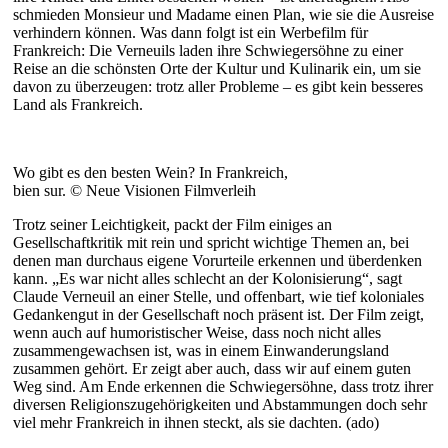
schmieden Monsieur und Madame einen Plan, wie sie die Ausreise
verhindern können. Was dann folgt ist ein Werbefilm für
Frankreich: Die Verneuils laden ihre Schwiegersöhne zu einer
Reise an die schönsten Orte der Kultur und Kulinarik ein, um sie
davon zu überzeugen: trotz aller Probleme – es gibt kein besseres
Land als Frankreich.
Wo gibt es den besten Wein? In Frankreich,
bien sur. © Neue Visionen Filmverleih
Trotz seiner Leichtigkeit, packt der Film einiges an
Gesellschaftkritik mit rein und spricht wichtige Themen an, bei
denen man durchaus eigene Vorurteile erkennen und überdenken
kann. „Es war nicht alles schlecht an der Kolonisierung“, sagt
Claude Verneuil an einer Stelle, und offenbart, wie tief koloniales
Gedankengut in der Gesellschaft noch präsent ist. Der Film zeigt,
wenn auch auf humoristischer Weise, dass noch nicht alles
zusammengewachsen ist, was in einem Einwanderungsland
zusammen gehört. Er zeigt aber auch, dass wir auf einem guten
Weg sind. Am Ende erkennen die Schwiegersöhne, dass trotz ihrer
diversen Religionszugehörigkeiten und Abstammungen doch sehr
viel mehr Frankreich in ihnen steckt, als sie dachten. (ado)