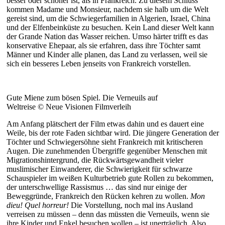
besser oder schöner ist, als in Frankreich. Zu diesem Schluss
kommen Madame und Monsieur, nachdem sie halb um die Welt
gereist sind, um die Schwiegerfamilien in Algerien, Israel, China
und der Elfenbeinküste zu besuchen. Kein Land dieser Welt kann
der Grande Nation das Wasser reichen. Umso härter trifft es das
konservative Ehepaar, als sie erfahren, dass ihre Töchter samt
Männer und Kinder alle planen, das Land zu verlassen, weil sie
sich ein besseres Leben jenseits von Frankreich vorstellen.
Gute Miene zum bösen Spiel. Die Verneuils auf
Weltreise © Neue Visionen Filmverleih
Am Anfang plätschert der Film etwas dahin und es dauert eine
Weile, bis der rote Faden sichtbar wird. Die jüngere Generation der
Töchter und Schwiegersöhne sieht Frankreich mit kritischeren
Augen. Die zunehmenden Übergriffe gegenüber Menschen mit
Migrationshintergrund, die Rückwärtsgewandheit vieler
muslimischer Einwanderer, die Schwierigkeit für schwarze
Schauspieler im weißen Kulturbetrieb gute Rollen zu bekommen,
der unterschwellige Rassismus … das sind nur einige der
Beweggründe, Frankreich den Rücken kehren zu wollen.
Mon
dieu! Quel horreur!
Die Vorstellung, noch mal ins Ausland
verreisen zu müssen – denn das müssten die Verneuils, wenn sie
ihre Kinder und Enkel besuchen wollen – ist unerträglich. Also