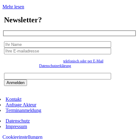
Mehr lesen
Newsletter?
Wir erfassen Ihre Daten, um Ihnen in unregelmässigen Abständen Information senden zu
können. Eine Abmeldung kann jederzeit
telefonisch oder per E-Mail
erfolgen. Näheres
entnehmen Sie bitte der
Datenschutzerklärung
.
Bitte beantworten sie die Sicherheitsfrage:
9:3=
Kontakt
Anfrage Akteur
Terminanmeldung
Datenschutz
Impressum
Cookieeinstellungen