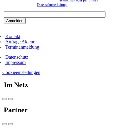
können. Eine Abmeldung kann jederzeit
telefonisch oder per E-Mail
erfolgen. Näheres
entnehmen Sie bitte der
Datenschutzerklärung
.
Bitte beantworten sie die Sicherheitsfrage:
9:3=
Kontakt
Anfrage Akteur
Terminanmeldung
Datenschutz
Impressum
Cookieeinstellungen
Im Netz
Partner