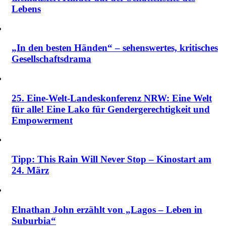
Lebens
„In den besten Händen“ – sehenswertes, kritisches
Gesellschaftsdrama
25. Eine-Welt-Landeskonferenz NRW: Eine Welt
für alle! Eine Lako für Gendergerechtigkeit und
Empowerment
Tipp: This Rain Will Never Stop – Kinostart am
24. März
Elnathan John erzählt von „Lagos – Leben in
Suburbia“