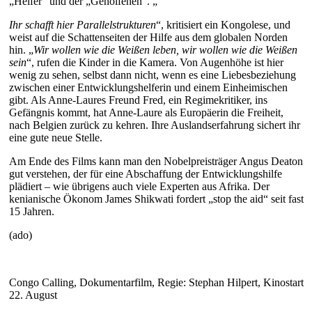
„Helfer“ und der „Geholfenen“. „
Ihr schafft hier Parallelstrukturen
“, kritisiert ein Kongolese, und
weist auf die Schattenseiten der Hilfe aus dem globalen Norden
hin. „
Wir wollen wie die Weißen leben, wir wollen wie die Weißen
sein
“, rufen die Kinder in die Kamera. Von Augenhöhe ist hier
wenig zu sehen, selbst dann nicht, wenn es eine Liebesbeziehung
zwischen einer Entwicklungshelferin und einem Einheimischen
gibt. Als Anne-Laures Freund Fred, ein Regimekritiker, ins
Gefängnis kommt, hat Anne-Laure als Europäerin die Freiheit,
nach Belgien zurück zu kehren. Ihre Auslandserfahrung sichert ihr
eine gute neue Stelle.
Am Ende des Films kann man den Nobelpreisträger Angus Deaton
gut verstehen, der für eine Abschaffung der Entwicklungshilfe
plädiert – wie übrigens auch viele Experten aus Afrika. Der
kenianische Ökonom James Shikwati fordert „stop the aid“ seit fast
15 Jahren.
(ado)
Congo Calling, Dokumentarfilm, Regie: Stephan Hilpert, Kinostart
22. August