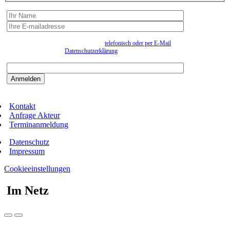
Wir erfassen Ihre Daten, um Ihnen in unregelmässigen Abständen Information senden zu
können. Eine Abmeldung kann jederzeit
telefonisch oder per E-Mail
erfolgen. Näheres
entnehmen Sie bitte der
Datenschutzerklärung
.
Bitte beantworten sie die Sicherheitsfrage:
9:3=
Kontakt
Anfrage Akteur
Terminanmeldung
Datenschutz
Impressum
Cookieeinstellungen
Im Netz