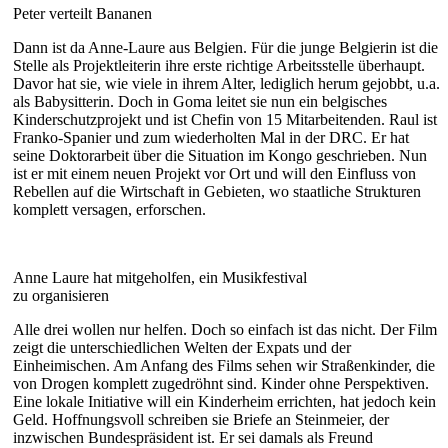
Peter verteilt Bananen
Dann ist da Anne-Laure aus Belgien. Für die junge Belgierin ist die
Stelle als Projektleiterin ihre erste richtige Arbeitsstelle überhaupt.
Davor hat sie, wie viele in ihrem Alter, lediglich herum gejobbt, u.a.
als Babysitterin. Doch in Goma leitet sie nun ein belgisches
Kinderschutzprojekt und ist Chefin von 15 Mitarbeitenden. Raul ist
Franko-Spanier und zum wiederholten Mal in der DRC. Er hat
seine Doktorarbeit über die Situation im Kongo geschrieben. Nun
ist er mit einem neuen Projekt vor Ort und will den Einfluss von
Rebellen auf die Wirtschaft in Gebieten, wo staatliche Strukturen
komplett versagen, erforschen.
Anne Laure hat mitgeholfen, ein Musikfestival
zu organisieren
Alle drei wollen nur helfen. Doch so einfach ist das nicht. Der Film
zeigt die unterschiedlichen Welten der Expats und der
Einheimischen. Am Anfang des Films sehen wir Straßenkinder, die
von Drogen komplett zugedröhnt sind. Kinder ohne Perspektiven.
Eine lokale Initiative will ein Kinderheim errichten, hat jedoch kein
Geld. Hoffnungsvoll schreiben sie Briefe an Steinmeier, der
inzwischen Bundespräsident ist. Er sei damals als Freund